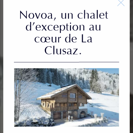
Novoa, un chalet
d’exception au
cœur de La
Clusaz.
s programmes en cours
Aménagement foncier et lotisse
r neuf
Investir
agements
Recherche foncier
Partenaires /