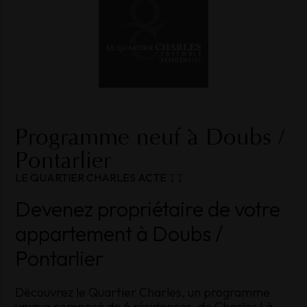
Programme
neuf
à
Doubs
/
Pontarlier
LE
QUARTIER
CHARLES
ACTE
𝙸𝙸
Devenez propriétaire de votre
appartement à Doubs /
Pontarlier
Découvrez le Quartier Charles, un programme
unique composé de 6 résidences, de Charles I à