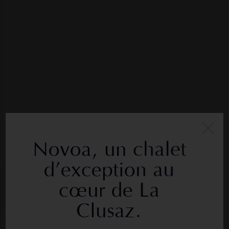
Novoa, un chalet
d’exception au
cœur de La
Clusaz.
s programmes en cours
Aménagement foncier et lotisse