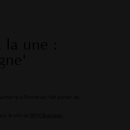
A
la
une
:
gne'
terre à Pontarlier fait parler de
ur le site de
BFM Business.