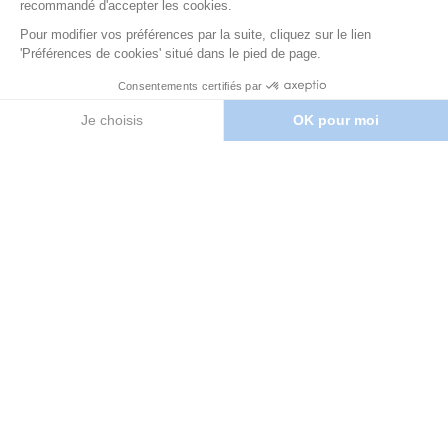
Téléphone
Message
Comment nous
avez-vous connu ?
J'accepte de m'inscrire à la newsletter
En cochant cette case, vous confirmez avoir pris
connaissance de notre
politique de confidentialité
.
Le site est protégé par reCAPTCHA et les
Règles de
Confidentialité
et
Conditions d'utilisation
de Google
s'appliquent.