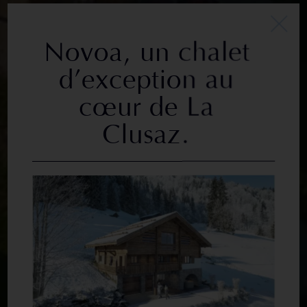
Novoa, un chalet
d’exception au
cœur de La
Clusaz.
s programmes en cours
Aménagement foncier et lotisse
r neuf
Investir
agements
Recherche foncier
Partenaires /